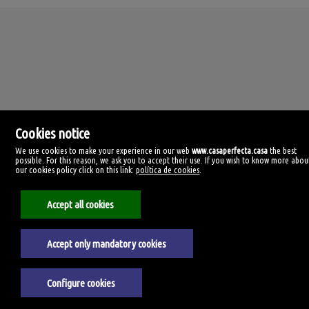
Cookies notice
We use cookies to make your experience in our web
www.casaperfecta.casa
the best
possible. For this reason, we ask you to accept their use. If you wish to know more abou
our cookies policy click on this link:
política de cookies
.
Casa Perfecta
C/ Manolo Millares, 99
35500 Arrecife, Las Palmas
Accept all cookies
Spanien
928385059
Accept only mandatory cookies
Impressum
Datenschutzerklärung
Configure cookies
Cookie-Richtlinie