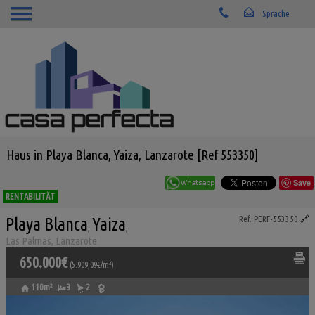
Haus in Playa Blanca, Yaiza, Lanzarote [Ref 553350]
Save
RENTABILITÄT
Playa Blanca
Yaiza
Ref. PERF-553350
🔗
,
,
Las Palmas, Lanzarote
650.000€
(5.909,09€/m²)
110m²
3
2