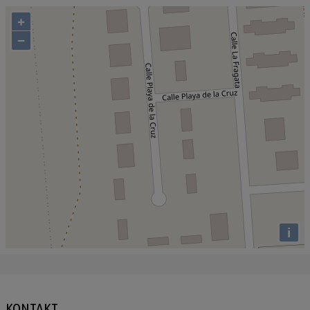
+
−
i
KONTAKT