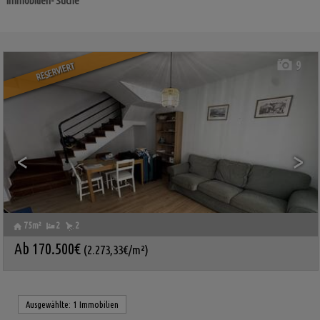
Immobilien- Suche
Zweifamilienhaus zu verkaufen
PALMAS, LANZAROTE
9
RESERVIERT
<
>
75m²
2
2
Ab
170.500€
(2.273,33€/m²)
Ref. PERF-632332
🔗
Ausgewählte:
1 Immobilien