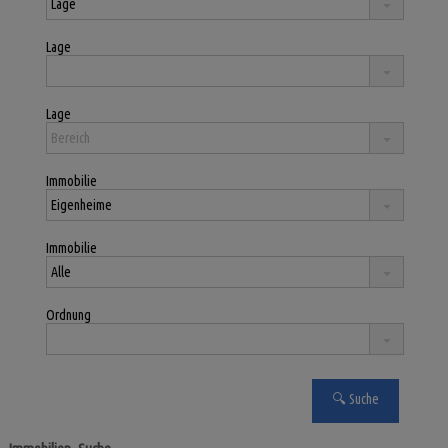
Lage
Lage
Immobilie
Immobilie
Ordnung
ARGANA ALTA
,
ARRECIFE
,
LAS