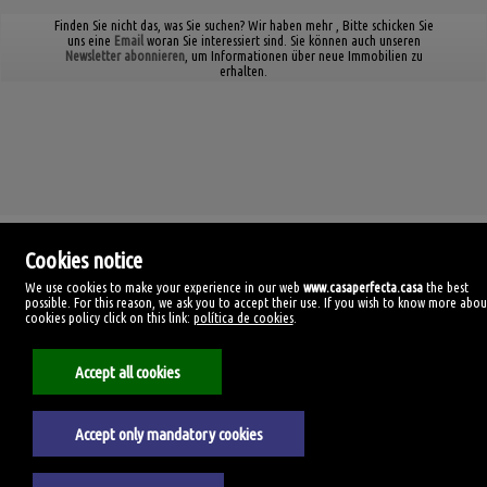
Finden Sie nicht das, was Sie suchen? Wir haben mehr
, Bitte schicken Sie
uns eine
Email
woran Sie interessiert sind. Sie können auch unseren
Newsletter abonnieren
, um Informationen über neue Immobilien zu
erhalten.
Cookies notice
We use cookies to make your experience in our web
www.casaperfecta.casa
the best
possible. For this reason, we ask you to accept their use. If you wish to know more abou
Casa Perfecta
cookies policy click on this link:
política de cookies
.
C/ Manolo Millares, 99
35500 Arrecife, Las Palmas
Spanien
Accept all cookies
928385059
Accept only mandatory cookies
Impressum
Datenschutzerklärung