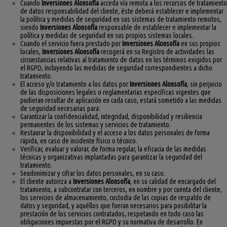
Cuando
Inversiones Alonsofía
acceda vía remota a los recursos de tratamiento
de datos responsabilidad del cliente, éste deberá establecer e implementar
la política y medidas de seguridad en sus sistemas de tratamiento remotos,
siendo
Inversiones Alonsofía
responsable de establecer e implementar la
política y medidas de seguridad en sus propios sistemas locales.
Cuando el servicio fuera prestado por
Inversiones Alonsofía
en sus propios
locales,
Inversiones Alonsofía
recogerá en su Registro de actividades las
circunstancias relativas al tratamiento de datos en los términos exigidos por
el RGPD, incluyendo las medidas de seguridad correspondientes a dicho
tratamiento.
El acceso y/o tratamiento a los datos por
Inversiones Alonsofía
, sin perjuicio
de las disposiciones legales o reglamentarias específicas vigentes que
pudieran resultar de aplicación en cada caso, estará sometido a las medidas
de seguridad necesarias para:
Garantizar la confidencialidad, integridad, disponibilidad y resiliencia
permanentes de los sistemas y servicios de tratamiento.
Restaurar la disponibilidad y el acceso a los datos personales de forma
rápida, en caso de incidente físico o técnico.
Verificar, evaluar y valorar, de forma regular, la eficacia de las medidas
técnicas y organizativas implantadas para garantizar la seguridad del
tratamiento.
Seudonimizar y cifrar los datos personales, en su caso.
El cliente autoriza a
Inversiones Alonsofía
, en su calidad de encargado del
tratamiento, a subcontratar con terceros, en nombre y por cuenta del cliente,
los servicios de almacenamiento, custodia de las copias de respaldo de
datos y seguridad, y aquéllos que fueran necesarios para posibilitar la
prestación de los servicios contratados, respetando en todo caso las
obligaciones impuestas por el RGPD y su normativa de desarrollo. En