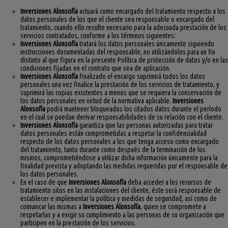
Inversiones Alonsofía
actuará como encargado del tratamiento respecto a los
datos personales de los que el cliente sea responsable o encargado del
tratamiento, cuando ello resulte necesario para la adecuada prestación de los
servicios contratados, conforme a los términos siguientes:
Inversiones Alonsofía
tratará los datos personales únicamente siguiendo
instrucciones documentadas del responsable, no utilizándolos para un fin
distinto al que figura en la presente Política de protección de datos y/o en las
condiciones fijadas en el contrato que sea de aplicación.
Inversiones Alonsofía
finalizado el encargo suprimirá todos los datos
personales una vez finalice la prestación de los servicios de tratamiento, y
suprimirá las copias existentes a menos que se requiera la conservación de
los datos personales en virtud de la normativa aplicable.
Inversiones
Alonsofía
podrá mantener bloqueados los citados datos durante el período
en el cual se puedan derivar responsabilidades de su relación con el cliente.
Inversiones Alonsofía
garantiza que las personas autorizadas para tratar
datos personales están comprometidas a respetar la confidencialidad
respecto de los datos personales a los que tenga acceso como encargado
del tratamiento, tanto durante como después de la terminación de los
mismos, comprometiéndose a utilizar dicha información únicamente para la
finalidad prevista y adoptando las medidas requeridas por el responsable de
los datos personales.
En el caso de que
Inversiones Alonsofía
deba acceder a los recursos de
tratamiento sitos en las instalaciones del cliente, éste será responsable de
establecer e implementar la política y medidas de seguridad, así como de
comunicar las mismas a
Inversiones Alonsofía
, quien se compromete a
respetarlas y a exigir su cumplimiento a las personas de su organización que
participen en la prestación de los servicios.