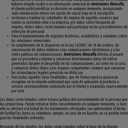
hubiera elegido recibir o no información comercial de
Inversiones Alonsofía
,
el cliente podrá modificar su decisión en cualquier momento, incorporando
cada comunicación enlace con opción de causar baja en la suscripción.
Gestionar y tramitar las solicitudes de empleo de aquellos usuarios que
remita su currículum vitae a la empresa, y/o datos sobre búsqueda de
empleo, dichos datos serán tratados para participar en los procedimientos de
selección de personal.
Para el mantenimiento de registros históricos, estadísticos y contables sobre
las relaciones comerciales.
En cumplimiento de lo dispuesto en la Ley 25/2007, de 18 de octubre, de
conservación de datos relativos a las comunicaciones electrónicas y a las
redes públicas de comunicaciones,
Inversiones Alonsofía
informa al usuario
que se procederá a retener y conservar determinados datos de tráfico
generados durante el desarrollo de las comunicaciones, así como en su caso,
a comunicar dichos datos a los órganos competentes siempre que concurran
las circunstancias legales previstas en dicha Ley.
Para todas aquellas otras finalidades, que de forma expresa aparezcan
recogidas en la relación contractual que sean de aplicación al producto o
servicio correspondiente contratado por el cliente y aceptadas expresamente
por este.
Los datos serán tratados sobre la base jurídica del consentimiento de la persona que
los proporciona. Puede retirarse dicho consentimiento en cualquier momento, si bien
ello no afectará a la licitud de los tratamientos efectuados con anterioridad. El hecho
de facilitar los datos es voluntario, aunque, en caso de no hacerlo, no se podrán tratar
para las finalidades indicadas.
Respecto de los clientes, los datos serán tratados sobre la base de la relación