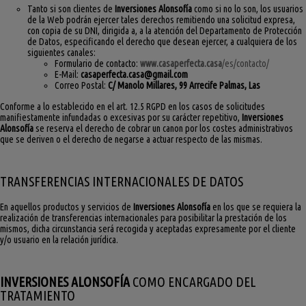
Tanto si son clientes de
Inversiones Alonsofía
como si no lo son, los usuarios
de la Web podrán ejercer tales derechos remitiendo una solicitud expresa,
con copia de su DNI, dirigida a, a la atención del Departamento de Protección
de Datos, especificando el derecho que desean ejercer, a cualquiera de los
siguientes canales:
Formulario de contacto:
www.casaperfecta.casa
/es/contacto/
E-Mail:
casaperfecta.casa@gmail.com
Correo Postal:
C/ Manolo Millares, 99 Arrecife Palmas, Las
Conforme a lo establecido en el art. 12.5 RGPD en los casos de solicitudes
manifiestamente infundadas o excesivas por su carácter repetitivo,
Inversiones
Alonsofía
se reserva el derecho de cobrar un canon por los costes administrativos
que se deriven o el derecho de negarse a actuar respecto de las mismas.
TRANSFERENCIAS INTERNACIONALES DE DATOS
En aquellos productos y servicios de
Inversiones Alonsofía
en los que se requiera la
realización de transferencias internacionales para posibilitar la prestación de los
mismos, dicha circunstancia será recogida y aceptadas expresamente por el cliente
y/o usuario en la relación jurídica.
INVERSIONES ALONSOFÍA
COMO ENCARGADO DEL
TRATAMIENTO