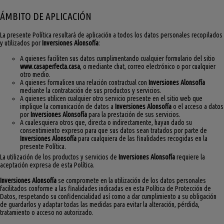
ÁMBITO DE APLICACIÓN
La presente Política resultará de aplicación a todos los datos personales recopilados
y utilizados por
Inversiones Alonsofía
:
A quienes faciliten sus datos cumplimentando cualquier formulario del sitio
www.casaperfecta.casa
, o mediante chat, correo electrónico o por cualquier
otro medio.
A quienes formalicen una relación contractual con
Inversiones Alonsofía
mediante la contratación de sus productos y servicios.
A quienes utilicen cualquier otro servicio presente en el sitio web que
implique la comunicación de datos a
Inversiones Alonsofía
o el acceso a datos
por
Inversiones Alonsofía
para la prestación de sus servicios.
A cualesquiera otros que, directa o indirectamente, hayan dado su
consentimiento expreso para que sus datos sean tratados por parte de
Inversiones Alonsofía
para cualquiera de las finalidades recogidas en la
presente Política.
La utilización de los productos y servicios de
Inversiones Alonsofía
requiere la
aceptación expresa de esta Política.
Inversiones Alonsofía
se compromete en la utilización de los datos personales
facilitados conforme a las finalidades indicadas en esta Política de Protección de
Datos, respetando su confidencialidad así como a dar cumplimiento a su obligación
de guardarlos y adaptar todas las medidas para evitar la alteración, pérdida,
tratamiento o acceso no autorizado.