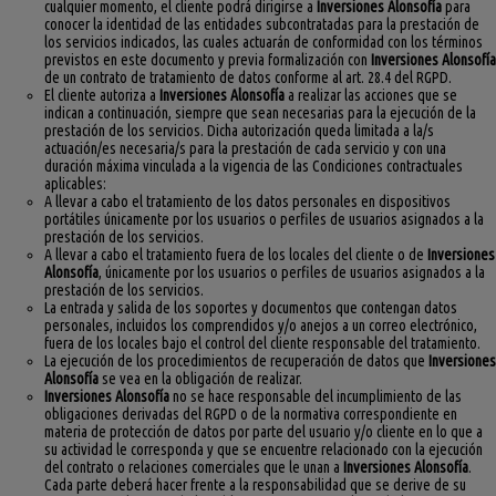
cualquier momento, el cliente podrá dirigirse a
Inversiones Alonsofía
para
conocer la identidad de las entidades subcontratadas para la prestación de
los servicios indicados, las cuales actuarán de conformidad con los términos
previstos en este documento y previa formalización con
Inversiones Alonsofía
de un contrato de tratamiento de datos conforme al art. 28.4 del RGPD.
El cliente autoriza a
Inversiones Alonsofía
a realizar las acciones que se
indican a continuación, siempre que sean necesarias para la ejecución de la
prestación de los servicios. Dicha autorización queda limitada a la/s
actuación/es necesaria/s para la prestación de cada servicio y con una
duración máxima vinculada a la vigencia de las Condiciones contractuales
aplicables:
A llevar a cabo el tratamiento de los datos personales en dispositivos
portátiles únicamente por los usuarios o perfiles de usuarios asignados a la
prestación de los servicios.
A llevar a cabo el tratamiento fuera de los locales del cliente o de
Inversiones
Alonsofía
, únicamente por los usuarios o perfiles de usuarios asignados a la
prestación de los servicios.
La entrada y salida de los soportes y documentos que contengan datos
personales, incluidos los comprendidos y/o anejos a un correo electrónico,
fuera de los locales bajo el control del cliente responsable del tratamiento.
La ejecución de los procedimientos de recuperación de datos que
Inversiones
Alonsofía
se vea en la obligación de realizar.
Inversiones Alonsofía
no se hace responsable del incumplimiento de las
obligaciones derivadas del RGPD o de la normativa correspondiente en
materia de protección de datos por parte del usuario y/o cliente en lo que a
su actividad le corresponda y que se encuentre relacionado con la ejecución
del contrato o relaciones comerciales que le unan a
Inversiones Alonsofía
.
Cada parte deberá hacer frente a la responsabilidad que se derive de su