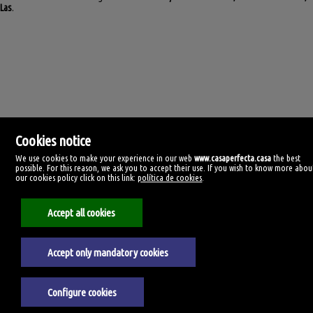
Las
.
Cookies notice
We use cookies to make your experience in our web
www.casaperfecta.casa
the best
possible. For this reason, we ask you to accept their use. If you wish to know more abou
our cookies policy click on this link:
política de cookies
.
Casa Perfecta
C/ Manolo Millares, 99
35500 Arrecife, Las Palmas
Accept all cookies
Испания
928385059
Accept only mandatory cookies
Официальное уведомление
Политика Конфиденциальности
Configure cookies
Политика использования файлов cookie