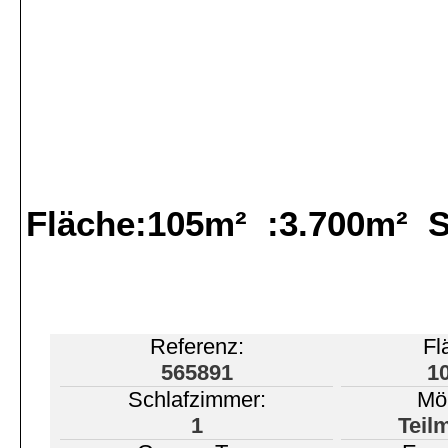
Fläche:105m² :3.700m² 
Referenz:
Fl
565891
1
Schlafzimmer:
Möb
1
Teil