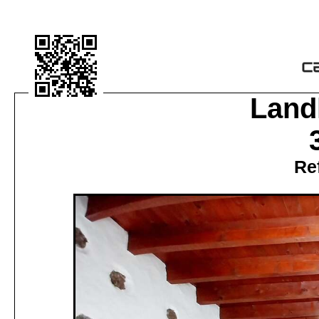
Land
Re