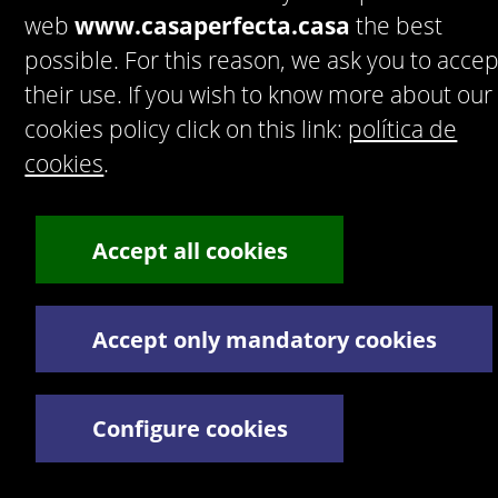
web
www.casaperfecta.casa
the best
possible. For this reason, we ask you to accep
their use. If you wish to know more about our
cookies policy click on this link:
política de
cookies
.
Akzeptieren
Datenschutzerklärung
Artekasa. Software para inmobiliarias.
© 2016 Artek Soluciones Informáticas,
Accept all cookies
S.L.U.
C. Doña Micaela Hernández, 1. Oficina 2. - 35500 Arrecife
de Lanzarote. España.
Tel:
+34 928 30 38 77
/
+34 928 30 38 79
Términos y Condiciones legales
Accept only mandatory cookies
Política de privacidad
Configure cookies